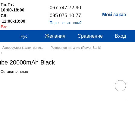
Пн-Пт:
067 747-72-90
10:00-18:00
Мой заказ
095 075-10-77
Сб:
11:00-13:00
Перезвонить вам?
Вс:
Выходные
Желания
Сравнение
Вход
Рус
Аксессуары к электронике
Резервное питание (Power Bank)
ck
be 20000mAh Black
Оставить отзыв