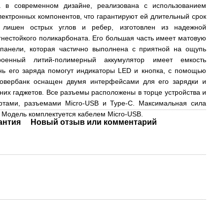
а в современном дизайне, реализована с использованием
лектронных компонентов, что гарантируют ей длительный срок
а лишен острых углов и ребер, изготовлен из надежной
гнестойкого поликарбоната. Его большая часть имеет матовую
 панели, которая частично выполнена с приятной на ощупь
роенный литий-полимерный аккумулятор имеет емкость
нь его заряда помогут индикаторы LED и кнопка, с помощью
Повербанк оснащен двумя интерфейсами для его зарядки и
них гаджетов. Все разъемы расположены в торце устройства и
ртами, разъемами Micro-USB и Type-C. Максимальная сила
. Модель комплектуется кабелем Micro-USB.
антия
Новый отзыв или комментарий