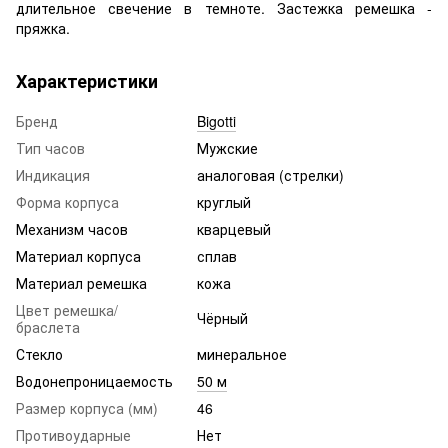
длительное свечение в темноте. Застежка ремешка -
пряжка.
Характеристики
Бренд
Bigotti
Тип часов
Мужские
Индикация
аналоговая (стрелки)
Форма корпуса
круглый
Механизм часов
кварцевый
Материал корпуса
сплав
Материал ремешка
кожа
Цвет ремешка/
Чёрный
браслета
Стекло
минеральное
Водонепроницаемость
50 м
Размер корпуса (мм)
46
Противоударные
Нет