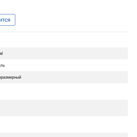
ится
al
кль
оразмерный