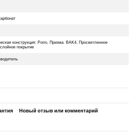
карбонат
еская конструкция: Porro, Призма: BAK4, Просветленное
слойное покрытие
зводитель
антия
Новый отзыв или комментарий