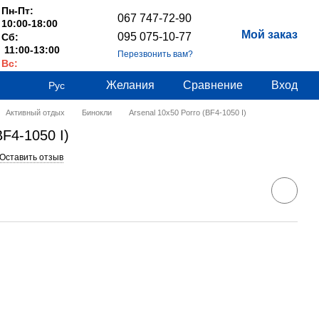
Пн-Пт:
067 747-72-90
10:00-18:00
Мой заказ
095 075-10-77
Сб:
11:00-13:00
Перезвонить вам?
Вс:
Выходные
Желания
Сравнение
Вход
Рус
Активный отдых
Бинокли
Arsenal 10x50 Porro (BF4-1050 I)
BF4-1050 I)
Оставить отзыв