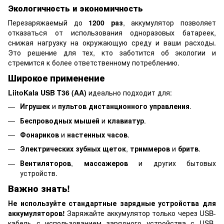
Экологичность и экономичность
Перезаряжаемый до
1200 раз
, аккумулятор позволяет
отказаться от использования одноразовых батареек,
снижая нагрузку на окружающую среду и ваши расходы.
Это решение для тех, кто заботится об экологии и
стремится к более ответственному потреблению.
Широкое применение
LiitoKala USB T36 (AA)
идеально подходит для:
Игрушек
и
пультов дистанционного управления
.
Беспроводных мышей
и
клавиатур
.
Фонариков
и
настенных часов
.
Электрических зубных щеток
,
триммеров
и
бритв
.
Вентиляторов
,
массажеров
и других бытовых
устройств.
Важно знать!
Не используйте стандартные зарядные устройства для
аккумуляторов!
Заряжайте аккумулятор только через USB-
кабель с использованием зарядного устройства с USB-