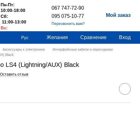
Пн-Пт:
067 747-72-90
10:00-18:00
Мой заказ
095 075-10-77
Сб:
11:00-13:00
Перезвонить вам?
Вс:
Выходные
Желания
Сравнение
Вход
Рус
Аксессуары к электронике
Интерфейсные кабели и переходники
UX) Black
o LS4 (Lightning/AUX) Black
Оставить отзыв