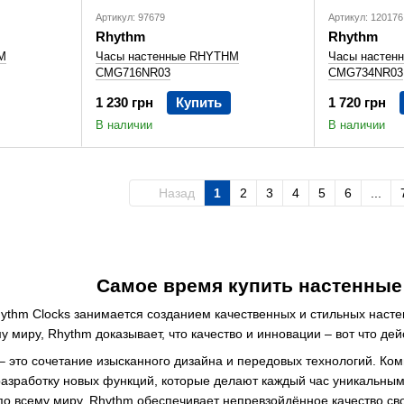
Артикул: 97679
Артикул: 120176
Rhythm
Rhythm
M
Часы настенные RHYTHM
Часы настен
CMG716NR03
CMG734NR03
1 230 грн
Купить
1 720 грн
В наличии
В наличии
Назад
1
2
3
4
5
6
...
Самое время купить настенные
ythm Clocks занимается созданием качественных и стильных насте
у миру, Rhythm доказывает, что качество и инновации – вот что де
 это сочетание изысканного дизайна и передовых технологий. Ком
 разработку новых функций, которые делают каждый час уникальн
по всему миру, Rhythm обеспечивает непревзойдённое качество св