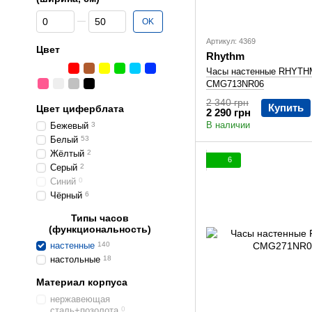
От Диаметр циферблата (ширина, см)
До Диаметр циферблата (ширина, см)
OK
Артикул: 4369
Цвет
Rhythm
Часы настенные RHYTH
CMG713NR06
2 340 грн
Купить
Цвет циферблата
2 290 грн
В наличии
Бежевый
3
Белый
53
Жёлтый
2
6
Серый
2
Синий
0
Чёрный
6
Типы часов
(функциональность)
настенные
140
настольные
18
Материал корпуса
нержавеющая
сталь+позолота
0