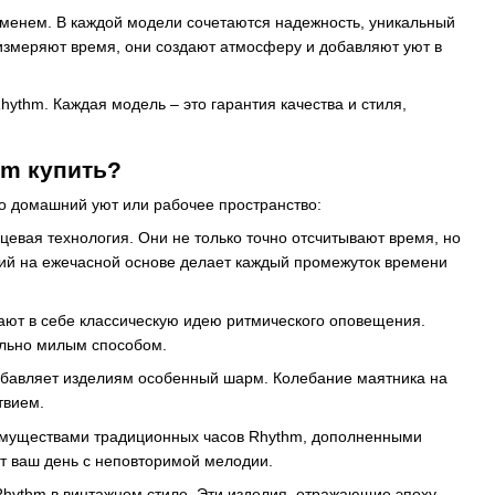
ременем. В каждой модели сочетаются надежность, уникальный
измеряют время, они создают атмосферу и добавляют уют в
ythm. Каждая модель – это гарантия качества и стиля,
hm купить?
го домашний уют или рабочее пространство:
евая технология. Они не только точно отсчитывают время, но
ий на ежечасной основе делает каждый промежуток времени
ают в себе классическую идею ритмического оповещения.
ельно милым способом.
обавляет изделиям особенный шарм. Колебание маятника на
твием.
муществами традиционных часов Rhythm, дополненными
 ваш день с неповторимой мелодии.
Rhythm в винтажном стиле. Эти изделия, отражающие эпоху