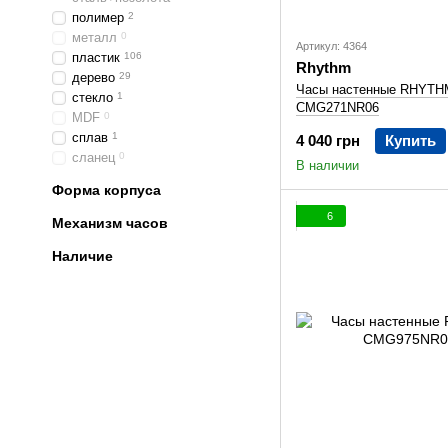
полимер
2
металл
0
Артикул: 4364
пластик
106
Rhythm
дерево
29
Часы настенные RHYTH
стекло
1
CMG271NR06
MDF
0
сплав
1
4 040 грн
Купить
сланец
0
В наличии
Форма корпуса
6
Механизм часов
Наличие