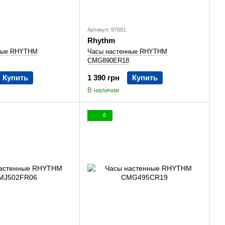
Артикул: 97681
Rhythm
ные RHYTHM
Часы настенные RHYTHM
CMG890ER18
Купить
1 390 грн
Купить
В наличии
6