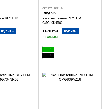
Артикул: 101405
Rhythm
ные RHYTHM
Часы настенные RHYTHM
CMG495NR02
Купить
1 620 грн
Купить
В наличии
6
6