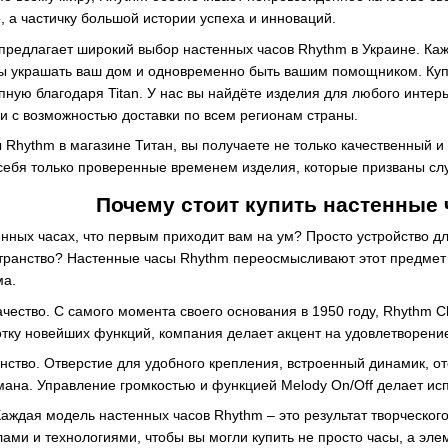
, а частичку большой истории успеха и инноваций.
предлагает широкий выбор настенных часов Rhythm в Украине. Ка
бы украшать ваш дом и одновременно быть вашим помощником. Куп
тупную благодаря Titan. У нас вы найдёте изделия для любого инте
и с возможностью доставки по всем регионам страны.
Rhythm в магазине Титан, вы получаете не только качественный и 
себя только проверенные временем изделия, которые призваны слу
Почему стоит купить настенные
енных часах, что первым приходит вам на ум? Просто устройство 
транство? Настенные часы Rhythm переосмысливают этот предмет 
ма.
чество. С самого момента своего основания в 1950 году, Rhythm Cl
отку новейших функций, компания делает акцент на удовлетворени
ство. Отверстие для удобного крепления, встроенный динамик, от
мана. Управление громкостью и функцией Melody On/Off делает и
Каждая модель настенных часов Rhythm – это результат творческог
ми и технологиями, чтобы вы могли купить не просто часы, а элем