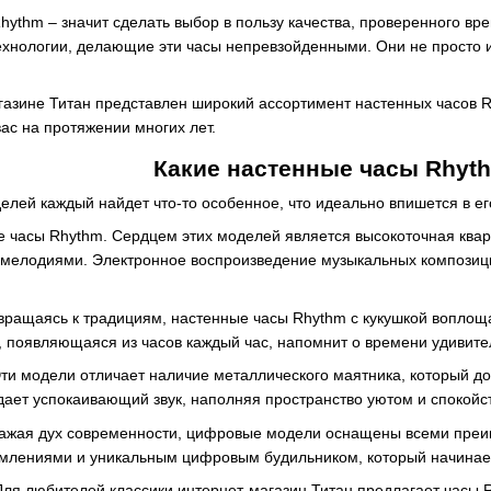
hythm – значит сделать выбор в пользу качества, проверенного в
ехнологии, делающие эти часы непревзойденными. Они не просто 
газине Титан представлен широкий ассортимент настенных часов Rh
вас на протяжении многих лет.
Какие настенные часы Rhyt
лей каждый найдет что-то особенное, что идеально впишется в е
 часы Rhythm. Сердцем этих моделей является высокоточная кварц
с мелодиями. Электронное воспроизведение музыкальных композиц
звращаясь к традициям, настенные часы Rhythm с кукушкой воплощ
 появляющаяся из часов каждый час, напомнит о времени удивит
ти модели отличает наличие металлического маятника, который д
дает успокаивающий звук, наполняя пространство уютом и спокойс
ажая дух современности, цифровые модели оснащены всеми преи
млениями и уникальным цифровым будильником, который начинает
ля любителей классики интернет-магазин Титан предлагает часы 