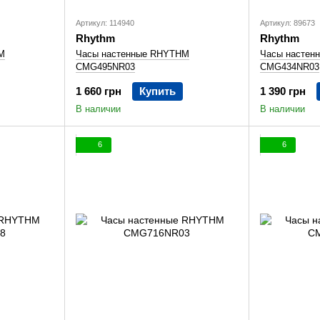
Артикул: 114940
Артикул: 89673
Rhythm
Rhythm
M
Часы настенные RHYTHM
Часы настен
CMG495NR03
CMG434NR03
1 660 грн
Купить
1 390 грн
В наличии
В наличии
6
6