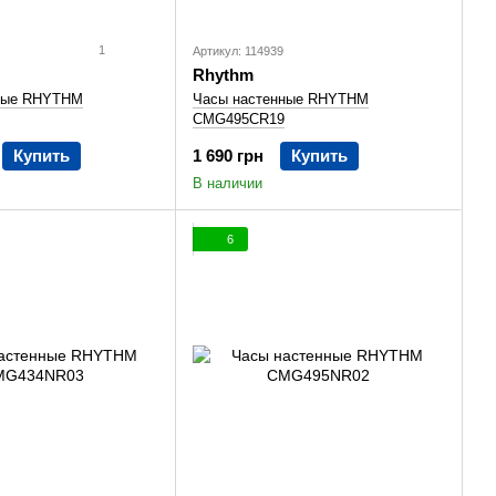
1
Артикул: 114939
Rhythm
ные RHYTHM
Часы настенные RHYTHM
CMG495CR19
Купить
1 690 грн
Купить
В наличии
6