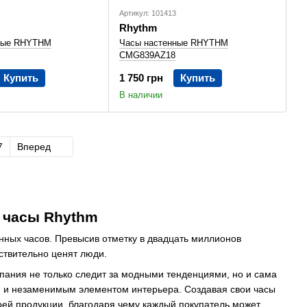
Артикул: 101413
Rhythm
ные RHYTHM
Часы настенные RHYTHM
CMG839AZ18
Купить
1 750 грн
Купить
В наличии
7
Вперед
 часы Rhythm
нных часов. Превысив отметку в двадцать миллионов
йствительно ценят люди.
пания не только следит за модными тенденциями, но и сама
ым и незаменимым элементом интерьера. Создавая свои часы
оей продукции, благодаря чему каждый покупатель может