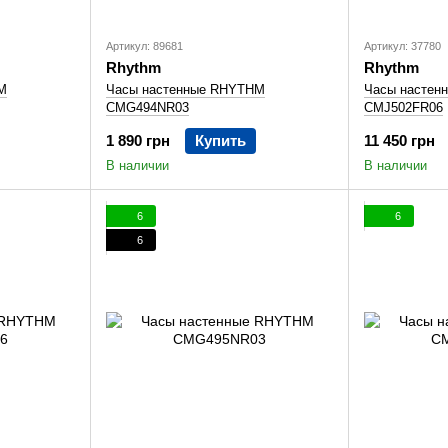
Артикул: 89681
Артикул: 37780
Rhythm
Rhythm
M
Часы настенные RHYTHM
Часы настен
CMG494NR03
CMJ502FR06
1 890 грн
Купить
11 450 грн
В наличии
В наличии
6
6
6