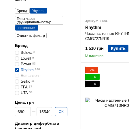
Бренд:
Rhythm
Типы часов
Артикул: 35684
(функциональность):
Rhythm
настенные
Часы настенные RHYTH
Очистить фильтр
CMG727NR19
Бренд
1 510 грн
Купить
Bulova
3
В наличии
Lowell
9
Power
83
Rhythm
140
−2%
Romanson
0
6
Seiko
11
6
TFA
17
UTA
53
Цена, грн
От Цена, грн
До Цена, грн
OK
Диаметр циферблата
(ширина, см)