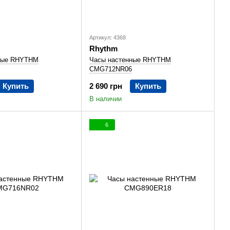
Артикул: 4368
Rhythm
ные RHYTHM
Часы настенные RHYTHM
CMG712NR06
Купить
2 690 грн
Купить
В наличии
6