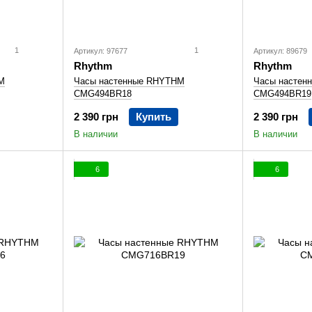
1
1
Артикул: 97677
Артикул: 89679
Rhythm
Rhythm
M
Часы настенные RHYTHM
Часы настен
CMG494BR18
CMG494BR19
2 390 грн
Купить
2 390 грн
В наличии
В наличии
6
6