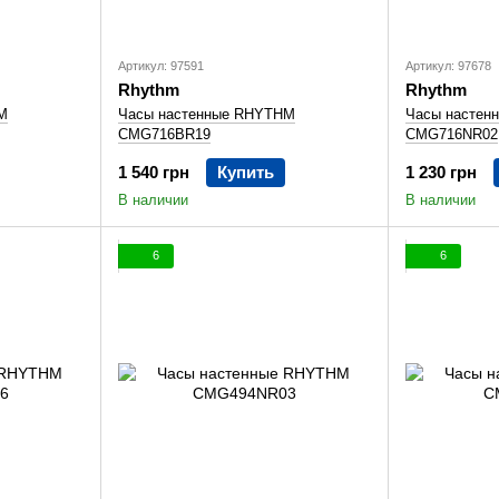
Артикул: 97591
Артикул: 97678
Rhythm
Rhythm
M
Часы настенные RHYTHM
Часы настен
CMG716BR19
CMG716NR02
1 540 грн
Купить
1 230 грн
В наличии
В наличии
6
6