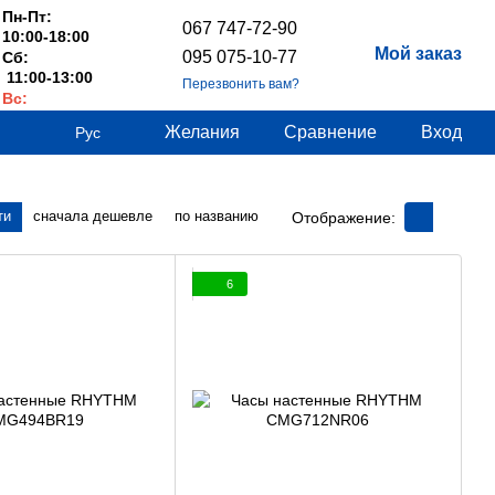
Пн-Пт:
067 747-72-90
10:00-18:00
Мой заказ
095 075-10-77
Сб:
11:00-13:00
Перезвонить вам?
Вс:
Выходные
Желания
Сравнение
Вход
Рус
ти
сначала дешевле
по названию
Отображение:
6