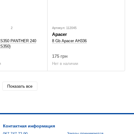
2
Артикул: 112045
Apacer
8 Gb Apacer AH336
AS350 PANTHER 240
S350)
175 грн
Нет в наличии
и
Показать все
Контактная информация
067 747-72-90
Заказы принимаются