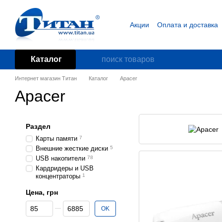
Перейти к основному контенту
Акции
Оплата и доставка
Блог
Пользовательское
Каталог
Интернет магазин Титан
Каталог
Apacer
Apacer
Раздел
Карты памяти
7
Внешние жесткие диски
5
USB накопители
78
Кардридеры и USB
концентраторы
1
Цена, грн
От Цена, грн
До Цена, грн
OK