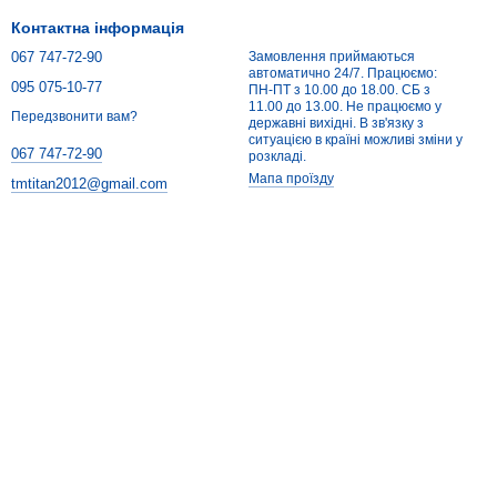
Контактна інформація
067 747-72-90
Замовлення приймаються
автоматично 24/7. Працюємо:
095 075-10-77
ПН-ПТ з 10.00 до 18.00. СБ з
11.00 до 13.00. Не працюємо у
Передзвонити вам?
державні вихідні. В зв'язку з
ситуацією в країні можливі зміни у
067 747-72-90
розкладі.
Мапа проїзду
tmtitan2012@gmail.com