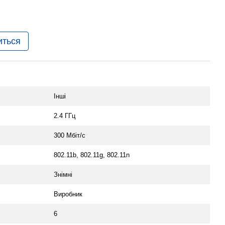
иться
Інші
2.4 ГГц
300 Мбіт/с
802.11b, 802.11g, 802.11n
Знімні
Виробник
6