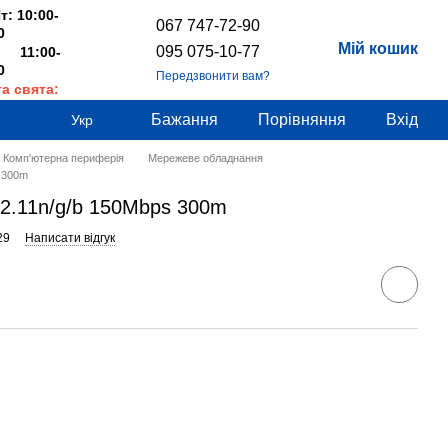
т: 10:00-
067 747-72-90
0
Мій кошик
095 075-10-77
 11:00-
0
Передзвонити вам?
та свята:
дні
Бажання
Порівняння
Вхід
Укр
Комп'ютерна периферія
Мережеве обладнання
s 300m
02.11n/g/b 150Mbps 300m
29
Написати відгук