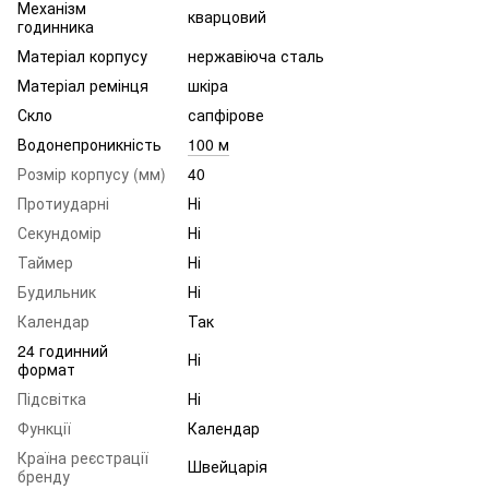
Механізм
кварцовий
годинника
Матеріал корпусу
нержавіюча сталь
Матеріал ремінця
шкіра
Скло
сапфірове
Водонепроникність
100 м
Розмір корпусу (мм)
40
Протиударні
Ні
Секундомір
Ні
Таймер
Ні
Будильник
Ні
Календар
Так
24 годинний
Ні
формат
Підсвітка
Ні
Функції
Календар
Країна реєстрації
Швейцарія
бренду