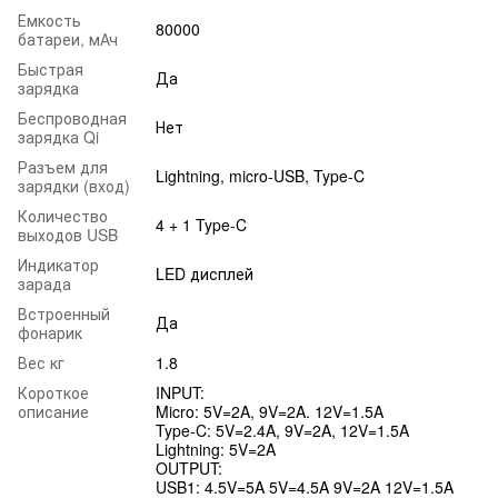
Емкость
80000
батареи, мАч
Быстрая
Да
зарядка
Беспроводная
Нет
зарядка Qi
Разъем для
Lightning, micro-USB, Type-C
зарядки (вход)
Количество
4 + 1 Type-C
выходов USB
Индикатор
LED дисплей
зарада
Встроенный
Да
фонарик
Вес кг
1.8
Короткое
INPUT:
описание
Micro: 5V=2A, 9V=2A. 12V=1.5A
Type-C: 5V=2.4A, 9V=2A, 12V=1.5A
Lightning: 5V=2A
OUTPUT:
USB1: 4.5V=5A 5V=4.5A 9V=2A 12V=1.5A