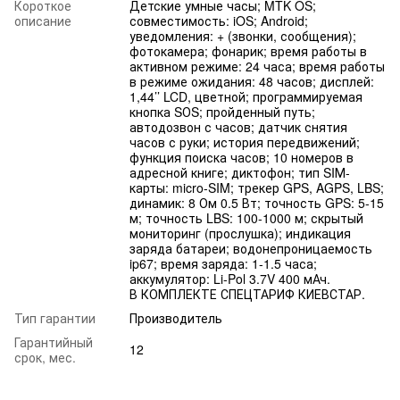
Короткое
Детские умные часы; MTK OS;
описание
совместимость: iOS; Android;
уведомления: + (звонки, сообщения);
фотокамера; фонарик; время работы в
активном режиме: 24 часа; время работы
в режиме ожидания: 48 часов; дисплей:
1,44’’ LCD, цветной; программируемая
кнопка SОS; пройденный путь;
автодозвон с часов; датчик снятия
часов с руки; история передвижений;
функция поиска часов; 10 номеров в
адресной книге; диктофон; тип SIМ-
карты: micro-SIM; трекер GPS, AGPS, LBS;
динамик: 8 Ом 0.5 Вт; точность GPS: 5-15
м; точность LBS: 100-1000 м; скрытый
мониторинг (прослушка); индикация
заряда батареи; водонепроницаемость
ip67; время заряда: 1-1.5 часа;
аккумулятор: Li-Pol 3.7V 400 мАч.
В КОМПЛЕКТЕ СПЕЦТАРИФ КИЕВСТАР.
Тип гарантии
Производитель
Гарантийный
12
срок, мес.