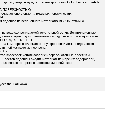
 отдыха у воды подойдут легкие кроссовки Columbia Summertide.
С ПОВЕРХНОСТЬЮ
печивает сцепление на влажных поверхностях.
ИЯ
я подошва из вспененного материала BLOOM отлично
Я
 из воздухопроницаемой текстильной сетки. Вентиляционные
одошве создают дополнительный воздушный поток вокруг стопы.
 ПОСАДКА ПО НОГЕ
етка комфортно облегает стопу, кроссовки легко надеваются
стичной манжете из неопрена.
ОСТЬ
тве кроссовок использовались переработанные пластик и
 В состав подошвы входит материал из морских водорослей,
ользованию которого очищается мировой океан.
уссственная кожа