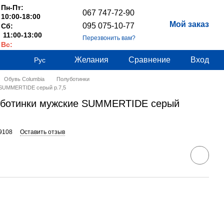
Пн-Пт:
067 747-72-90
10:00-18:00
Мой заказ
095 075-10-77
Сб:
11:00-13:00
Перезвонить вам?
Вс:
Выходные
Желания
Сравнение
Вход
Рус
Обувь Columbia
Полуботинки
 SUMMERTIDE серый р.7,5
луботинки мужские SUMMERTIDE серый
9108
Оставить отзыв