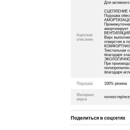
Для активного
СЦЕПЛЕНИЕ 
Подошва обес
АМОРТИЗАЦ
Промежуточна
амортизирует.
ВЕНТИЛЯЦИ
Короткое
Верх выполнен
описание
отверстия в п
КОМФОРТНАЯ
Текстильная с
благодаря эла
ЭКОЛОГИЧН
При производс
полипропилен.
благодаря исп
Подошва
100% резина
Материал
полиэстер/иск
верха
Поделиться в соцсетях