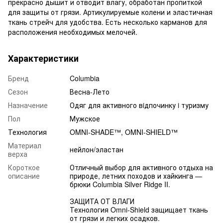
прекрасно дышит и отводит влагу, обработан пропиткой
для защиты от грязи. Артикулируемые колени и эластичная
ткань стрейч для удобства. Есть несколько карманов для
расположения необходимых мелочей.
Характеристики
Бренд
Columbia
Сезон
Весна-Лето
Назначение
Одяг для активного вiдпочинку i туризму
Пол
Мужское
Технология
OMNI-SHADE™, OMNI-SHIELD™
Материал
нейлон/эластан
верха
Короткое
Отличный выбор для активного отдыха на
описание
природе, летних походов и хайкинга —
брюки Columbia Silver Ridge II.
ЗАЩИТА ОТ ВЛАГИ
Технология Omni-Shield защищает ткань
от грязи и легких осадков.