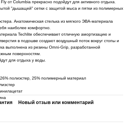
 Fly от Columbia прекрасно подойдут для активного отдыха.
рытой "дышащей" сетки с защитой мыса и пятки из полимерных
стера. Анатомическая стелька из мягкого ЭВА-материала
 себя наиболее комфортно.
териала Techlite обеспечивает отличную амортизацию и
верстия в подошве создают воздушный поток вокруг стопы и
ка выполнена из резины Omni-Grip, разработанной
ажным поверхностям.
йдут для отдыха у воды.
 26% полиэстер, 25% полимерный материал
лиэстер
винилацетат
ина
антия
Новый отзыв или комментарий