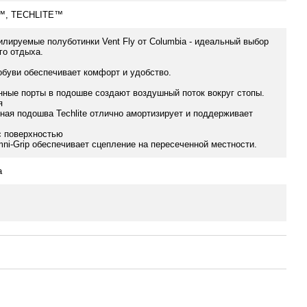
™, TECHLITE™
илируемые полуботинки Vent Fly от Columbia - идеальный выбор
го отдыха.
обуви обеспечивает комфорт и удобство.
ные порты в подошве создают воздушный поток вокруг стопы.
я
ая подошва Techlite отлично амортизирует и поддерживает
с поверхностью
i-Grip обеспечивает сцепление на пересеченной местности.
а