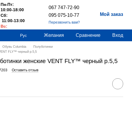
Пн-Пт:
067 747-72-90
10:00-18:00
Мой заказ
095 075-10-77
Сб:
11:00-13:00
Перезвонить вам?
Вс:
Выходные
Желания
Сравнение
Вход
Рус
Обувь Columbia
Полуботинки
 VENT FLY™ черный р.5,5
уботинки женские VENT FLY™ черный р.5,5
7203
Оставить отзыв