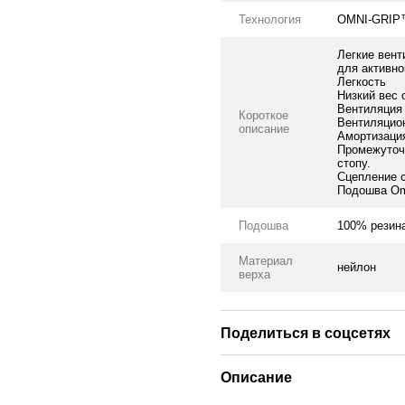
Технология
OMNI-GRIP
Легкие вент
для активно
Легкость
Низкий вес 
Вентиляция
Короткое
Вентиляцион
описание
Амортизаци
Промежуточн
стопу.
Сцепление 
Подошва Omn
Подошва
100% резин
Материал
нейлон
верха
Поделиться в соцсетях
Описание