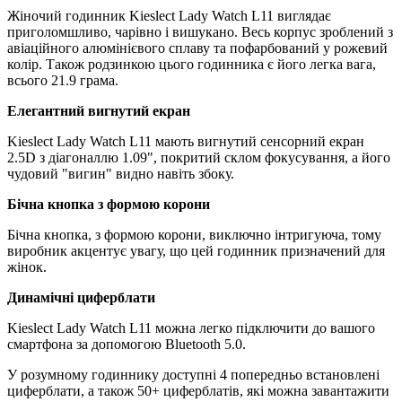
Жіночий годинник Kieslect Lady Watch L11 виглядає
приголомшливо, чарівно і вишукано. Весь корпус зроблений з
авіаційного алюмінієвого сплаву та пофарбований у рожевий
колір. Також родзинкою цього годинника є його легка вага,
всього 21.9 грама.
Елегантний вигнутий екран
Kieslect Lady Watch L11 мають вигнутий сенсорний екран
2.5D з діагоналлю 1.09", покритий склом фокусування, а його
чудовий "вигин" видно навіть збоку.
Бічна кнопка з формою корони
Бічна кнопка, з формою корони, виключно інтригуюча, тому
виробник акцентує увагу, що цей годинник призначений для
жінок.
Динамічні циферблати
Kieslect Lady Watch L11 можна легко підключити до вашого
смартфона за допомогою Bluetooth 5.0.
У розумному годиннику доступні 4 попередньо встановлені
циферблати, а також 50+ циферблатів, які можна завантажити