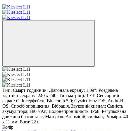
Тип: Смарт-годинник; Діагональ екрану: 1.09"; Роздільна
здатність екрану: 240 x 240; Тип матриці: TFT; Сенсорний
екран: Є; Інтерфейси: Bluetooth 5.0; Сумісність: iOS, Android
OS; Спосіб оповіщення: Вібрація, Звуковий сигнал; Ємність
акумулятора: 180 мАг; Водонепроникність: IP68; Регульована
довжина браслета: є; Матеріал: Алюміній, силікон; Розміри: 40
х 11 мм; Вага: 22 г.
Колір