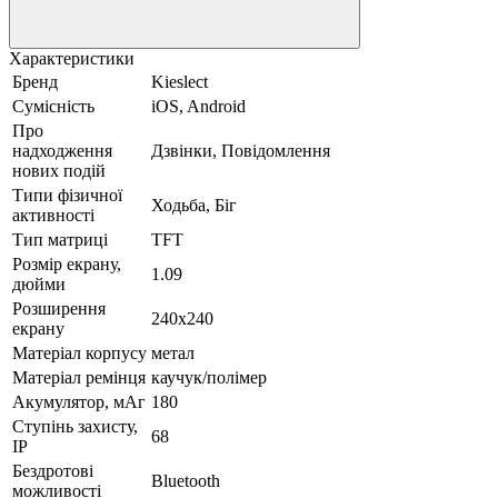
Характеристики
Бренд
Kieslect
Сумісність
iOS, Android
Про
надходження
Дзвінки, Повідомлення
нових подій
Типи фізичної
Ходьба, Біг
активності
Тип матриці
TFT
Розмір екрану,
1.09
дюйми
Розширення
240x240
екрану
Матеріал корпусу
метал
Матеріал ремінця
каучук/полімер
Акумулятор, мАг
180
Ступінь захисту,
68
IP
Бездротові
Bluetooth
можливості