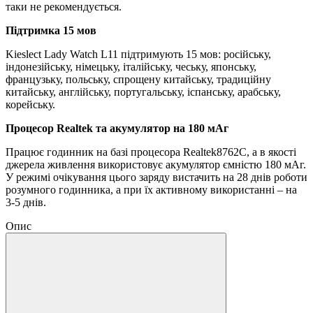
таки не рекомендується.
Підтримка 15 мов
Kieslect Lady Watch L11 підтримують 15 мов: російську,
індонезійську, німецьку, італійську, чеську, японську,
французьку, польську, спрощену китайську, традиційну
китайську, англійську, португальську, іспанську, арабську,
корейську.
Процесор Realtek та акумулятор на 180 мАг
Працює годинник на базі процесора Realtek8762C, а в якості
джерела живлення використовує акумулятор ємністю 180 мАг.
У режимі очікування цього заряду вистачить на 28 днів роботи
розумного годинника, а при їх активному використанні – на
3-5 днів.
Опис