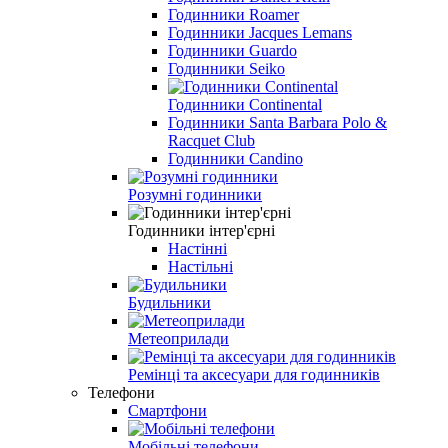
Годинники Roamer
Годинники Jacques Lemans
Годинники Guardo
Годинники Seiko
Годинники Continental
Годинники Santa Barbara Polo &
Racquet Club
Годинники Candino
Розумні годинники
Годинники інтер'єрні
Настінні
Настільні
Будильники
Метеоприлади
Ремінці та аксесуари для годинників
Телефони
Смартфони
Мобільні телефони