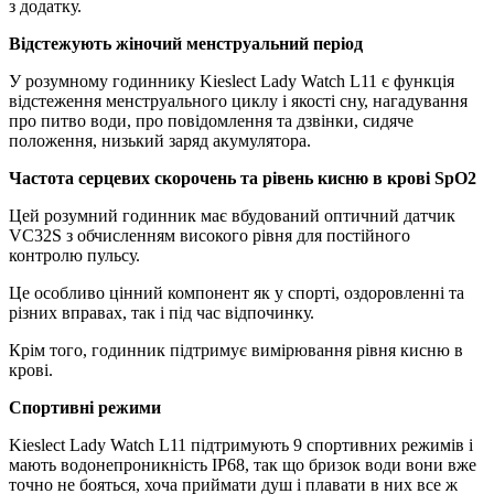
з додатку.
Відстежують жіночий менструальний період
У розумному годиннику Kieslect Lady Watch L11 є функція
відстеження менструального циклу і якості сну, нагадування
про питво води, про повідомлення та дзвінки, сидяче
положення, низький заряд акумулятора.
Частота серцевих скорочень та рівень кисню в крові SpO2
Цей розумний годинник має вбудований оптичний датчик
VC32S з обчисленням високого рівня для постійного
контролю пульсу.
Це особливо цінний компонент як у спорті, оздоровленні та
різних вправах, так і під час відпочинку.
Крім того, годинник підтримує вимірювання рівня кисню в
крові.
Спортивні режими
Kieslect Lady Watch L11 підтримують 9 спортивних режимів і
мають водонепроникність IP68, так що бризок води вони вже
точно не бояться, хоча приймати душ і плавати в них все ж