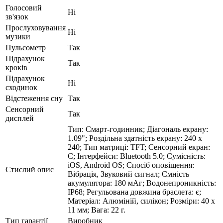
Голосовий
Ні
зв'язок
Прослуховування
Ні
музики
Пульсометр
Так
Підрахунок
Так
кроків
Підрахунок
Ні
сходинок
Відстеження сну
Так
Сенсорний
Так
дисплей
Тип: Смарт-годинник; Діагональ екрану:
1.09"; Роздільна здатність екрану: 240 x
240; Тип матриці: TFT; Сенсорний екран:
Є; Інтерфейси: Bluetooth 5.0; Сумісність:
iOS, Android OS; Спосіб оповіщення:
Стислий опис
Вібрація, Звуковий сигнал; Ємність
акумулятора: 180 мАг; Водонепроникність:
IP68; Регульована довжина браслета: є;
Матеріал: Алюміній, силікон; Розміри: 40 х
11 мм; Вага: 22 г.
Тип гарантії
Виробник