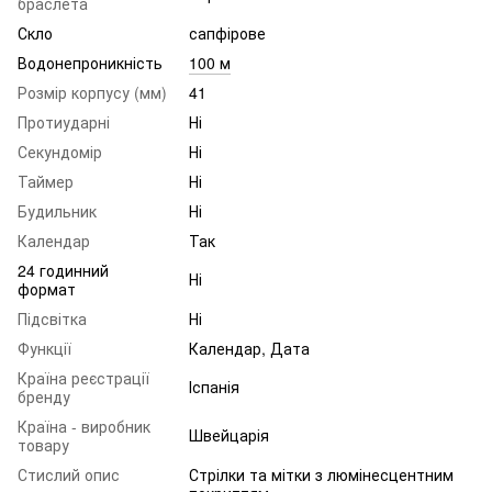
браслета
Скло
сапфірове
Водонепроникність
100 м
Розмір корпусу (мм)
41
Протиударні
Ні
Секундомір
Ні
Таймер
Ні
Будильник
Ні
Календар
Так
24 годинний
Ні
формат
Підсвітка
Ні
Функції
Календар, Дата
Країна реєстрації
Іспанія
бренду
Країна - виробник
Швейцарія
товару
Стислий опис
Стрілки та мітки з люмінесцентним