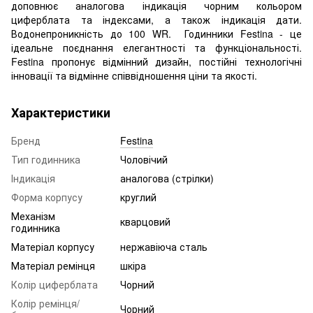
доповнює аналогова індикація чорним кольором
циферблата та індексами, а також індикація дати.
Водонепроникність до 100 WR. Годинники Festina - це
ідеальне поєднання елегантності та функціональності.
Festina пропонує відмінний дизайн, постійні технологічні
інновації та відмінне співвідношення ціни та якості.
Характеристики
Бренд
Festina
Тип годинника
Чоловічий
Індикація
аналогова (стрілки)
Форма корпусу
круглий
Механізм
кварцовий
годинника
Матеріал корпусу
нержавіюча сталь
Матеріал ремінця
шкіра
Колір циферблата
Чорний
Колір ремінця/
Чорний