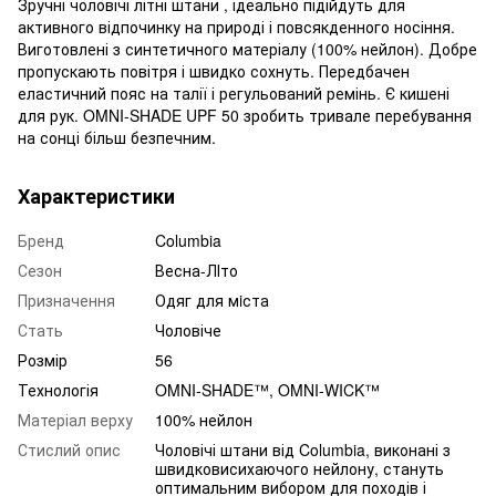
Зручні чоловічі літні штани , ідеально підійдуть для
активного відпочинку на природі і повсякденного носіння.
Виготовлені з синтетичного матеріалу (100% нейлон). Добре
пропускають повітря і швидко сохнуть. Передбачен
еластичний пояс на талії і регульований ремінь. Є кишені
для рук. OMNI-SHADE UPF 50 зробить тривале перебування
на сонці більш безпечним.
Характеристики
Бренд
Columbia
Сезон
Весна-ЛІто
Призначення
Одяг для мiста
Стать
Чоловіче
Розмір
56
Технологія
OMNI-SHADE™, OMNI-WICK™
Матеріал верху
100% нейлон
Стислий опис
Чоловічі штани від Columbia, виконані з
швидковисихаючого нейлону, стануть
оптимальним вибором для походів і