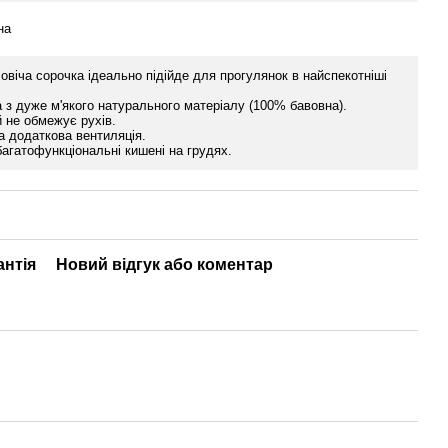
на
овіча сорочка ідеально підійде для прогулянок в найспекотніші
 з дуже м'якого натурального матеріалу (100% бавовна).
й не обмежує рухів.
 додаткова вентиляція.
багатофункціональні кишені на грудях.
антія
Новий відгук або коментар