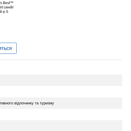
иться
тивного вiдпочинку та туризму