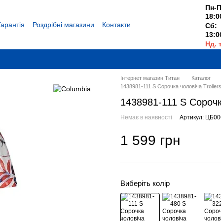
Пн-П
18:0
Гарантія
Роздрібні магазини
Контакти
Сб:
13:0
Нд. 
Вихі
Інтернет магазин Титан
Каталог
1438981-111 S Сорочка чоловіча Trollers
1438981-111 S Сорочка
Немає в наявності
Артикул: ЦБ0
1 599 грн
Виберіть колір