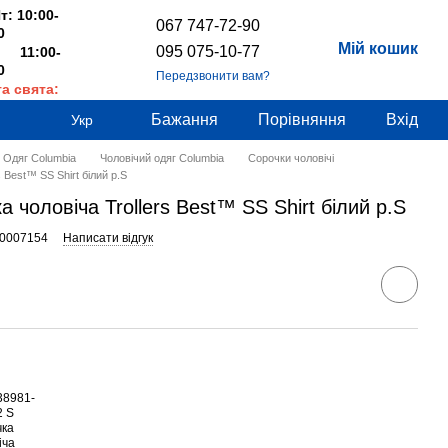
т: 10:00-
067 747-72-90
0
Мій кошик
095 075-10-77
 11:00-
0
Передзвонити вам?
та свята:
дні
Бажання
Порівняння
Вхід
Укр
Одяг Columbia
Чоловічий одяг Columbia
Сорочки чоловічі
 Best™ SS Shirt білий р.S
 чоловіча Trollers Best™ SS Shirt білий р.S
00007154
Написати відгук