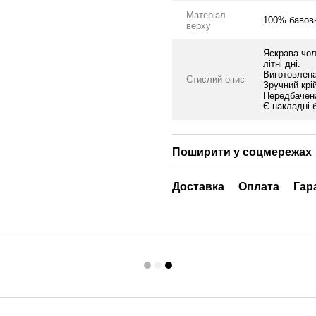
Матеріал
100% бавов
верху
Яскрава чол
літні дні.
Виготовлена
Стислий опис
Зручний крі
Передбачена
Є накладні 
Поширити у соцмережах
Доставка
Оплата
Гар